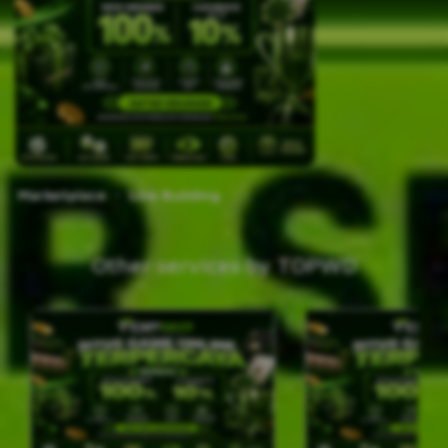
Marketplace
Link Building
Other services by TOPWD