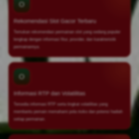
O
Rekomendasi Slot Gacor Terbaru
Temukan rekomendasi permainan slot yang sedang populer
lengkap dengan informasi fitur, provider, dan karakteristik
permainannya.
O
Informasi RTP dan Volatilitas
Tersedia informasi RTP serta tingkat volatilitas yang
membantu pemain memahami pola risiko dan potensi hadiah
setiap permainan.