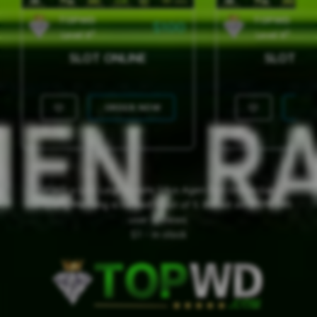
TOPWD
TOPWD
$100
5
5
Level X
Level X
SLOT ONLINE
SLOT G
ORDER NOW
ORD
TOPWD > Link Login Resmi Situs Agen Slot Online Gacor
Gampang Menang
is ranked
5
out of
5
. Based on
2.578.245
user reviews.
$
1
-
In stock