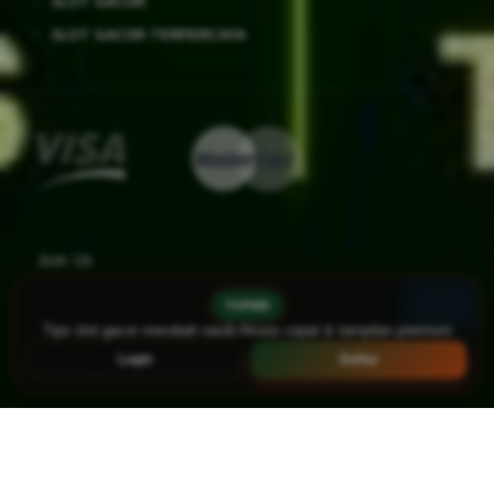
SLOT GACOR
SLOT GACOR TERPERCAYA
Join Us
TOPWD
Tips slot gacor merubah nasib Akses cepat & tampilan premium
Login
Daftar
Â© Copyright 2026 by TOPWD. All Rights Reserved.