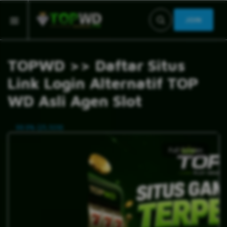
JOIN
TOPWD >> Daftar Situs
Link Login Alternatif TOP
WD Asli Agen Slot
99.9% (25,509)