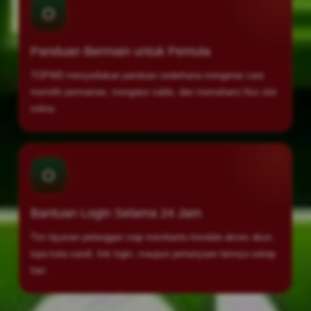
O
Panduan Bermain untuk Pemula
TOPWD menyediakan panduan sederhana mengenai cara
memilih permainan, mengatur saldo, dan memahami fitur slot
online.
O
Bantuan Login Selama 24 Jam
Tim layanan pelanggan siap membantu kendala akses akun,
lupa kata sandi, link login, maupun pertanyaan lainnya setiap
hari.