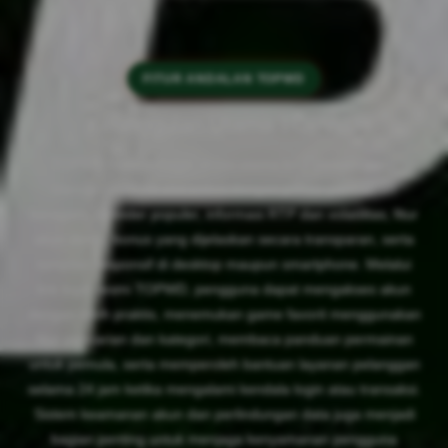
FITUR ANDALAN TOPWD
Keunggulan Utama TOPWD
TOPWD hadir sebagai akses utama bagi pemain yang
mencari platform slot online dengan pilihan permainan
beragam, provider populer, informasi RTP dan volatilitas, fitur
akun demo, bonus yang dijelaskan secara transparan, serta
tampilan responsif di desktop maupun smartphone. Melalui
link login resmi TOPWD, pengguna dapat mengakses akun
dengan lebih praktis, menemukan game favorit menggunakan
fitur pencarian dan kategori, membaca panduan permainan
untuk pemula, serta memperoleh bantuan layanan pelanggan
selama 24 jam ketika mengalami kendala login atau transaksi.
Sistem keamanan akun dan perlindungan data juga menjadi
bagian penting untuk menjaga kenyamanan pengguna